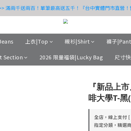
:
:
:
0
0
5
0
2
2
2
0
7
1
2
0
4
6
6
4
5
6
4
8
送 >> 滿兩千送兩百！單筆最高送五千！『台中實體門市直營
 父親節獻禮｜送爸爸，也寵自己
立
日
時
分
秒
4
1
1
1
6
0
1
3
5
5
3
4
5
3
7
3
0
0
0
5
0
2
4
4
2
9
3
4
2
6
OUTLET 限時特賣 65折起 - 滿額超取免運費！
2
4
1
3
3
1
8
2
3
1
5
1
3
0
:
:
:
2
2
0
7
1
2
0
4
 父親節獻禮｜送爸爸，也寵自己
立
eans
上衣|Top
襯衫|Shirt
褲子|Pant
日
時
分
秒
0
2
1
1
6
0
1
3
1
0
0
5
0
2
 Section
2026 限量福袋|Lucky Bag
尺寸快搜
0
4
1
3
0
2
『新品上市』
1
0
啡大學T-黑(N
全店，線上支付 [ 
指定分類，精選商