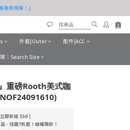
！售後有保障！』
即搶購！
即搶購！
s
外套|Outer
配件|ACC
｜Search Size
立即購買
重磅Rooth美式咖
OF24091610)
立即折抵 $50 ]
品 - 任選7折起！結帳現折！