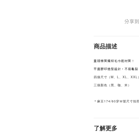
分享
商品描述
重磅棉質織紋毛巾底材質！
平面膠印造型設計，不易龜裂
四個尺寸（M、L、XL、XXL
三個顏色（黑、咖、米）
＊麻豆174/60穿Ｍ號尺寸拍
了解更多