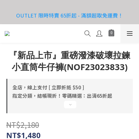
6
9
4
5
7
4
4
9
3
6
1
2
4
1
1
6
08.08 父親節獻禮｜送爸爸，也寵自己
0
0
OUTLET 限時特賣 65折起 - 滿額超取免運費！
5
8
3
4
6
3
3
8
:
:
:
2
5
0
1
3
0
0
5
立即搶購！
日
時
分
秒
4
7
2
3
5
2
2
7
1
4
0
2
4
3
6
1
2
4
1
1
6
0
3
1
3
08.08 父親節獻禮｜送爸爸，也寵自己
:
:
:
2
5
0
1
3
0
0
5
2
0
2
立即搶購！
日
時
分
秒
1
4
0
2
4
1
1
『新品上市』重磅潑漆破壞拉鍊
0
3
1
3
0
0
2
0
2
小直筒牛仔褲(NOF23023833)
1
1
0
0
全店，線上支付 [ 立即折抵 $50 ]
指定分類，結帳現折！零碼精選：出清65折起
NT$2,180
NT$1,480