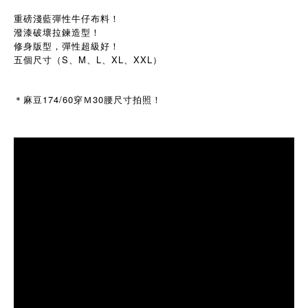
重磅淺藍彈性牛仔布料！
潑漆破壞拉鍊造型！
修身版型，彈性超級好！
五個尺寸（S、M、L、XL、XXL）
＊麻豆174/60穿Ｍ30腰尺寸拍照！