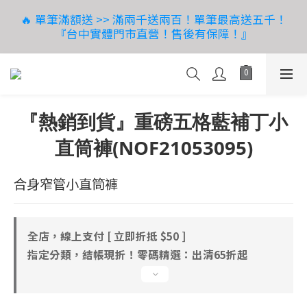
9
9
7
8
3
3
1
7
6
8
2
4
0
0
4
3
5
1
08.08 父親節獻禮｜送爸爸，也寵自己
🔥 單筆滿額送 >> 滿兩千送兩百！單筆最高送五千！
8
8
6
7
9
:
:
:
2
2
0
6
5
7
1
3
3
2
4
0
『台中實體門市直營！售後有保障！』
立即搶購！
7
7
5
6
8
日
時
分
秒
1
1
5
4
6
0
2
2
1
3
6
6
4
9
5
7
0
0
4
3
5
1
1
0
2
OUTLET 限時特賣 65折起 - 滿額超取免運費！
5
5
3
9
8
4
6
3
2
4
0
0
1
4
4
2
8
7
9
3
5
2
1
3
0
『熱銷到貨』重磅五格藍補丁小
3
3
1
7
6
8
2
4
08.08 父親節獻禮｜送爸爸，也寵自己
1
0
2
:
:
:
2
2
0
6
5
7
1
3
立即搶購！
0
1
直筒褲(NOF21053095)
日
時
分
秒
1
1
5
4
6
0
2
0
0
0
4
3
5
1
合身窄管小直筒褲
3
2
4
0
2
1
3
1
0
2
全店，線上支付 [ 立即折抵 $50 ]
0
1
指定分類，結帳現折！零碼精選：出清65折起
0