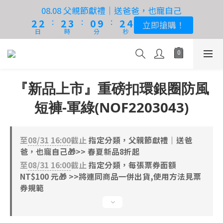
3
3
3
3
3
3
4
4
1
1
3
3
5
5
08.08 父親節獻禮｜送爸爸，也寵自己
08.08 父親節獻禮｜送爸爸，也寵自己
9
:
:
:
:
:
:
2
2
2
2
2
2
3
3
0
0
9
9
2
2
4
4
立即搶購！
立即搶購！
8
日
日
時
時
分
分
秒
秒
1
1
1
1
1
1
2
2
8
8
1
1
3
3
9
9
9
7
9
0
0
0
0
0
0
1
1
7
7
0
0
2
2
🔥 單筆滿額送 >> 滿兩千送兩百！單筆最高送五千！
8
8
8
9
6
8
0
0
6
6
1
1
『台中實體門市直營！售後有保障！』
7
7
7
8
5
7
9
5
5
0
0
『新品上市』重磅扣環銀圈防風
6
6
6
7
4
6
8
4
4
OUTLET 限時特賣 65折起 - 滿額超取免運費！
5
5
5
6
3
5
7
3
3
短褲-軍綠(NOF2203043)
4
4
4
5
2
4
6
2
2
3
3
3
4
1
3
5
08.08 父親節獻禮｜送爸爸，也寵自己
1
1
:
:
:
2
2
2
3
0
9
2
4
至
08/31 16:00
截止
指定分類，父親節獻禮｜送爸
立即搶購！
0
0
日
時
分
秒
爸，也寵自己🎁>> 春夏新品8折起
1
1
1
2
8
1
3
至
08/31 16:00
截止
指定分類，每張票券面額
0
0
0
1
7
0
2
NT$100 元🎁 >>將連同商品一併出貨,使用方法見票
0
6
1
券規範
5
0
4
3