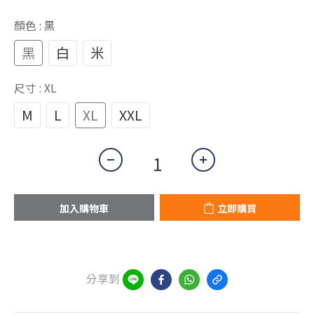
1
顏色
: 黑
0
黑
白
米
尺寸
: XL
M
L
XL
XXL
加入購物車
立即購買
分享到