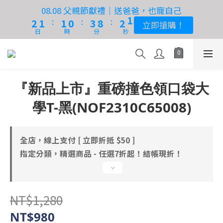
3
3
2
2
2
2
1
1
4
4
9
9
3
3
1
1
08.08 父親節獻禮｜送爸爸，也寵自己
08.08 父親節獻禮｜送爸爸，也寵自己
9
9
:
:
:
:
:
:
2
2
1
1
1
1
0
0
3
3
8
8
2
2
0
0
立即搶購！
立即搶購！
9
9
8
8
日
日
時
時
分
分
秒
秒
1
1
0
0
0
0
2
2
7
7
1
1
9
8
8
7
9
7
0
0
1
1
6
6
0
0
🔥 單筆滿額送 >> 滿兩千送兩百！單筆最高送五千！
8
7
7
6
9
8
6
0
0
5
5
『台中實體門市直營！售後有保障！』
7
6
6
5
8
7
5
4
4
『新品上市』重磅撞色領口袋大
6
5
5
4
7
6
4
3
3
OUTLET 限時特賣 65折起 - 滿額超取免運費！
5
4
4
3
6
5
3
2
2
學T-黑(NOF2310C65008)
4
3
3
2
5
4
2
1
1
3
2
2
1
4
9
3
1
08.08 父親節獻禮｜送爸爸，也寵自己
0
0
:
:
:
2
1
1
0
3
8
2
0
全店，線上支付 [ 立即折抵 $50 ]
立即搶購！
日
時
分
秒
1
0
0
2
7
1
指定分類，精選商品 - 任選7折起！結帳現折！
0
1
6
0
0
5
4
NT$1,280
3
NT$980
2