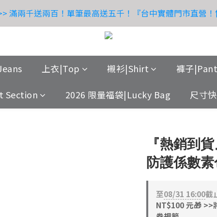
6
:
:
:
0
1
0
2
3
8
2
3
2
1
0
4
5
6
7
6
5
4
8
9
送 >> 滿兩千送兩百！單筆最高送五千！『台中實體門市直營
 父親節獻禮｜送爸爸，也寵自己
立
日
時
分
秒
5
0
1
2
7
1
2
1
0
3
4
5
6
5
4
3
7
8
4
0
1
6
0
1
0
2
3
4
5
4
3
2
6
7
OUTLET 限時特賣 65折起 - 滿額超取免運費！
3
0
5
0
1
2
9
3
4
3
2
1
5
6
2
4
0
1
:
:
:
8
2
3
2
1
0
4
5
 父親節獻禮｜送爸爸，也寵自己
立
eans
上衣|Top
襯衫|Shirt
褲子|Pant
日
時
分
秒
1
3
0
7
1
2
1
0
3
4
0
2
6
0
1
0
2
3
 Section
2026 限量福袋|Lucky Bag
尺寸快搜
1
5
0
1
2
0
4
0
1
3
0
『熱銷到貨』
2
1
防護係數素
0
至
08/31 16:00
截
NT$100 元🎁
券規範