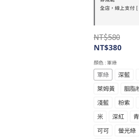
全店，線上支付 [ 
NT$580
NT$380
顏色
: 軍綠
軍綠
深藍
萊姆黃
胭脂
淺藍
粉紫
米
深紅
可可
螢光綠