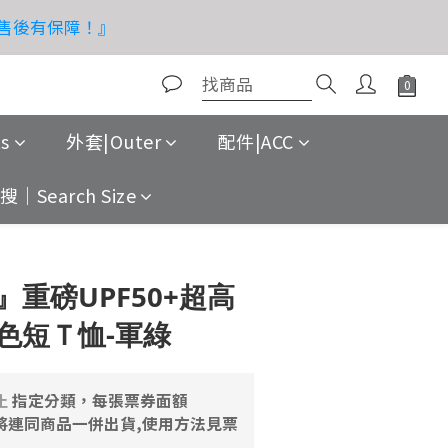
！售後有保障！』
即搶購！
即搶購！
s
外套|Outer
配件|ACC
｜Search Size
立即購買
重磅UPF50+超高
色短Ｔ恤-軍綠
止
指定分類，每張票券面額
 >>將連同商品一併出貨,使用方法見票