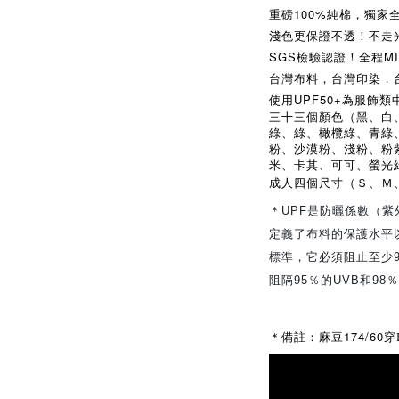
重磅100%純棉，獨家
淺色更保證不透！不走
SGS檢驗認證！全程M
台灣布料，台灣印染，
使用UPF50+為服飾
三十三個顏色（黑、白
綠、綠、橄欖綠、青綠
粉、沙漠粉、淺粉、粉
米、卡其、可可、螢光
成人四個尺寸（Ｓ、Ｍ
＊UPF是防曬係數（
定義了布料的保護水平
標準，它必須阻止至少95
阻隔95％的UVB和98
174/60
＊備註：麻豆
穿