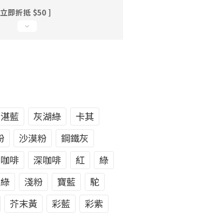
立即折抵 $50 ]
湛藍
灰湖綠
卡其
粉
沙漠粉
鋼鐵灰
咖啡
深咖啡
紅
綠
青綠
淺粉
寶藍
駝
芥末黃
彩藍
彩紫