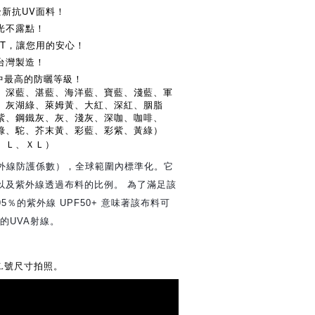
全新抗UV面料！
光不露點！
IT，讓您用的安心！
台灣製造！
類中最高的防曬等級！
、深藍、湛藍、海洋藍、寶藍、淺藍、軍
、灰湖綠、萊姆黃、大紅、深紅、胭脂
紫、鋼鐵灰、灰、淺灰、深咖、咖啡、
綠、駝、芥末黃、彩藍、彩紫、黃綠）
、Ｌ、ＸＬ）
紫外線防護係數），全球範圍內標準化。它
以及紫外線透過布料的比例。 為了滿足該
％的紫外線 UPF50+ 意味著該布料可
％的UVA射線。
L號尺寸拍照。