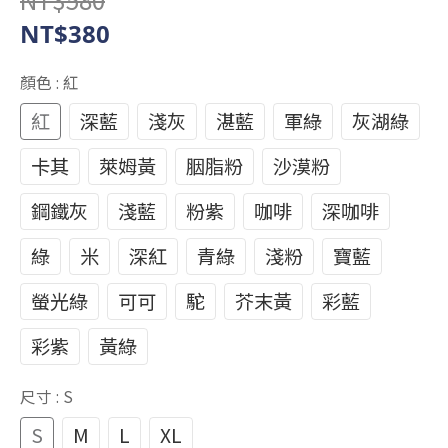
NT$380
顏色
: 紅
紅
深藍
淺灰
湛藍
軍綠
灰湖綠
卡其
萊姆黃
胭脂粉
沙漠粉
鋼鐵灰
淺藍
粉紫
咖啡
深咖啡
綠
米
深紅
青綠
淺粉
寶藍
螢光綠
可可
駝
芥末黃
彩藍
彩紫
黃綠
尺寸
: S
S
M
L
XL