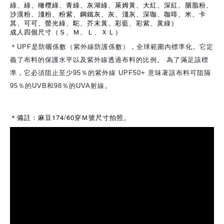
綠、綠、橄欖綠、青綠、灰湖綠、萊姆黃、大紅、深紅、胭脂粉、
沙漠粉、淺粉、粉紫、鋼鐵灰、灰、淺灰、深咖、咖啡、米、卡
其、可可、螢光綠、駝、芥末黃、彩藍、彩紫、黃綠）
成人四個尺寸（Ｓ、Ｍ、Ｌ、ＸＬ）
＊UPF是防曬係數（紫外線防護係數），全球範圍內標準化。它定
義了布料的保護水平以及紫外線透過布料的比例。 為了滿足該標
準，它必須阻止至少95％的紫外線 UPF50+ 意味著該布料可阻隔
95％的UVB和98％的UVA射線。
174/60
＊備註：麻豆
穿Ｍ號尺寸拍照。