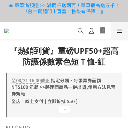
8
6
7
6
1
3
2
2
『台中實體門市直營！售後有保障！』
3
5
1
7
2
1
6
6
08.08 父親節獻禮｜送爸爸，也寵自己
7
9
5
6
5
0
2
1
1
:
:
:
2
4
0
6
1
0
5
5
立即搶購！
6
8
4
5
4
9
9
1
0
0
日
時
分
秒
1
3
5
0
4
4
OUTLET 限時特賣 65折起 - 滿額超取免運費！
5
7
3
9
4
3
8
8
0
0
2
4
3
3
4
6
2
8
3
2
7
7
1
3
2
2
3
5
1
7
2
1
6
6
08.08 父親節獻禮｜送爸爸，也寵自己
0
2
1
1
:
:
:
2
4
0
6
1
0
5
5
立即搶購！
『熱銷到貨』重磅UPF50+超高
1
0
0
日
時
分
秒
1
3
5
0
4
4
0
防護係數素色短Ｔ恤-紅
0
2
4
3
3
1
3
2
2
0
2
1
1
至
08/31 16:00
截止
指定分類，每張票券面額
1
0
0
NT$100 元🎁 >>將連同商品一併出貨,使用方法見票
0
券規範
全店，線上支付 [ 立即折抵 $50 ]
NT$580